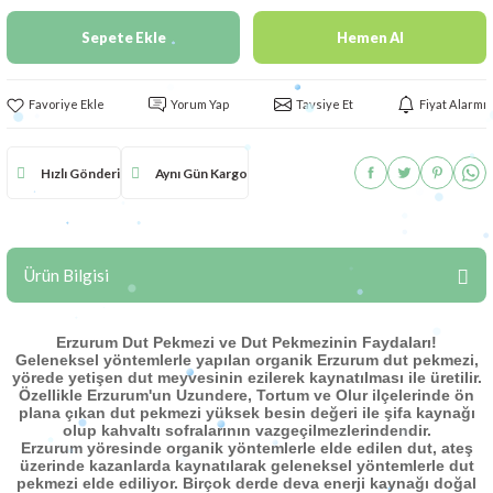
Sepete Ekle
Hemen Al
Yorum Yap
Tavsiye Et
Fiyat Alarmı
Hızlı Gönderi
Aynı Gün Kargo
Ürün Bilgisi
Erzurum Dut Pekmezi ve Dut Pekmezinin Faydaları!
Geleneksel yöntemlerle yapılan organik Erzurum dut pekmezi,
yörede yetişen dut meyvesinin ezilerek kaynatılması ile üretilir.
Özellikle Erzurum'un Uzundere, Tortum ve Olur ilçelerinde ön
plana çıkan dut pekmezi yüksek besin değeri ile şifa kaynağı
olup kahvaltı sofralarının vazgeçilmezlerindendir.
Erzurum yöresinde organik yöntemlerle elde edilen dut, ateş
üzerinde kazanlarda kaynatılarak geleneksel yöntemlerle dut
pekmezi elde ediliyor. Birçok derde deva enerji kaynağı doğal