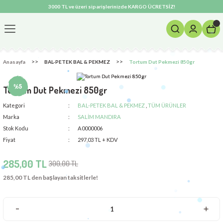
3000 TL ve üzeri siparişlerinizde KARGO ÜCRETSİZ!
Anasayfa
BAL-PETEK BAL & PEKMEZ
Tortum Dut Pekmezi 850gr
%5
Tortum Dut Pekmezi 850gr
Kategori
BAL-PETEK BAL & PEKMEZ
,
TÜM ÜRÜNLER
Marka
SALİM MANDIRA
Stok Kodu
A0000006
Fiyat
297,03 TL + KDV
285,00 TL
300,00 TL
285,00 TL den başlayan taksitlerle!