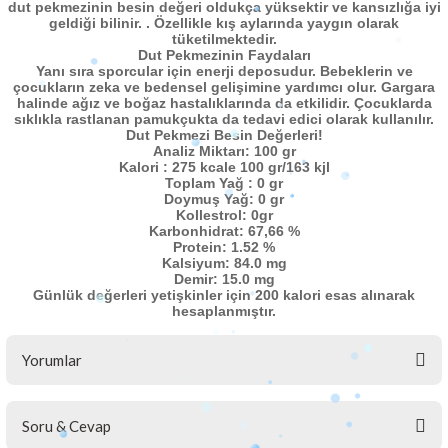
dut pekmezinin besin değeri oldukça yüksektir ve kansızlığa iyi
geldiği bilinir. . Özellikle kış aylarında yaygın olarak
tüketilmektedir.
Dut Pekmezinin Faydaları
Yanı sıra sporcular için enerji deposudur. Bebeklerin ve
çocukların zeka ve bedensel gelişimine yardımcı olur. Gargara
halinde ağız ve boğaz hastalıklarında da etkilidir. Çocuklarda
sıklıkla rastlanan pamukçukta da tedavi edici olarak kullanılır.
Dut Pekmezi Besin Değerleri!
Analiz Miktarı: 100 gr
Kalori : 275 kcale 100 gr/163 kjl
Toplam Yağ : 0 gr
Doymuş Yağ: 0 gr
Kollestrol: 0gr
Karbonhidrat: 67,66 %
Protein: 1.52 %
Kalsiyum: 84.0 mg
Demir: 15.0 mg
Günlük değerleri yetişkinler için 200 kalori esas alınarak
hesaplanmıştır.
Yorumlar
Soru & Cevap