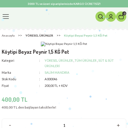
3000 TL ve üzeri siparişlerinizde KARGO ÜCRETSİZ!
0
Anasayfa
YÖRESEL ÜRÜNLER
Köytipi Beyaz Peynir 1,5 KĞ Pet
Köytipi Beyaz Peynir 1,5 KĞ Pet
Kategori
YÖRESEL ÜRÜNLER
,
TÜM ÜRÜNLER
,
SÜT & SÜT
ÜRÜNLERİ
Marka
SALİM MANDIRA
Stok Kodu
A000046
Fiyat
200,00 TL + KDV
400,00 TL
400,00 TL den başlayan taksitlerle!