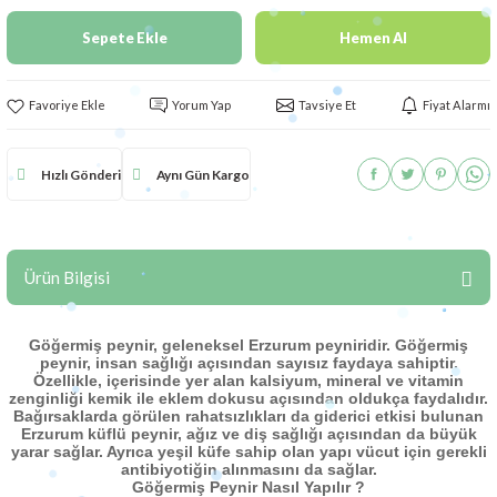
Sepete Ekle
Hemen Al
Yorum Yap
Tavsiye Et
Fiyat Alarmı
Hızlı Gönderi
Aynı Gün Kargo
Ürün Bilgisi
Göğermiş peynir, geleneksel Erzurum peyniridir. Göğermiş
peynir, insan sağlığı açısından sayısız faydaya sahiptir.
Özellikle, içerisinde yer alan kalsiyum, mineral ve vitamin
zenginliği kemik ile eklem dokusu açısından oldukça faydalıdır.
Bağırsaklarda görülen rahatsızlıkları da giderici etkisi bulunan
Erzurum küflü peynir, ağız ve diş sağlığı açısından da büyük
yarar sağlar. Ayrıca yeşil küfe sahip olan yapı vücut için gerekli
antibiyotiğin alınmasını da sağlar.
Göğermiş Peynir Nasıl Yapılır ?