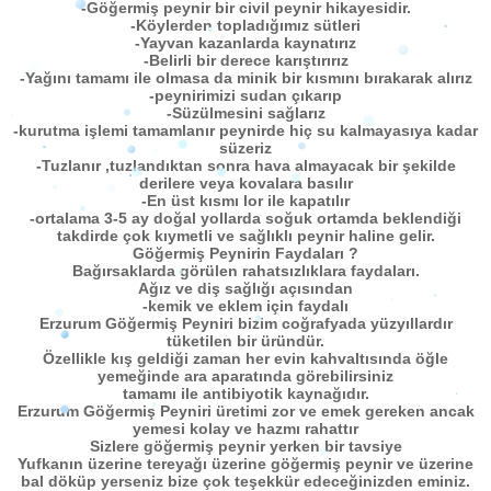
-Göğermiş peynir bir civil peynir hikayesidir.
-Köylerden topladığımız sütleri
-Yayvan kazanlarda kaynatırız
-Belirli bir derece karıştırırız
-Yağını tamamı ile olmasa da minik bir kısmını bırakarak alırız
-peynirimizi sudan çıkarıp
-Süzülmesini sağlarız
-kurutma işlemi tamamlanır peynirde hiç su kalmayasıya kadar
süzeriz
-Tuzlanır ,tuzlandıktan sonra hava almayacak bir şekilde
derilere veya kovalara basılır
-En üst kısmı lor ile kapatılır
-ortalama 3-5 ay doğal yollarda soğuk ortamda beklendiği
takdirde çok kıymetli ve sağlıklı peynir haline gelir.
Göğermiş Peynirin Faydaları ?
Bağırsaklarda görülen rahatsızlıklara faydaları.
Ağız ve diş sağlığı açısından
-kemik ve eklem için faydalı
Erzurum Göğermiş Peyniri bizim coğrafyada yüzyıllardır
tüketilen bir üründür.
Özellikle kış geldiği zaman her evin kahvaltısında öğle
yemeğinde ara aparatında görebilirsiniz
tamamı ile antibiyotik kaynağıdır.
Erzurum Göğermiş Peyniri üretimi zor ve emek gereken ancak
yemesi kolay ve hazmı rahattır
Sizlere göğermiş peynir yerken bir tavsiye
Yufkanın üzerine tereyağı üzerine göğermiş peynir ve üzerine
bal döküp yerseniz bize çok teşekkür edeceğinizden eminiz.