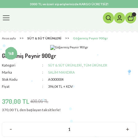
3000 TL ve üzeri siparişlerinizde KARGO ÜCRETSİZ!
Anasayfa
SÜT & SÜT ÜRÜNLERİ
Göğermiş Peynir 900gr
%8
Göğermiş Peynir 900gr
Kategori
SÜT & SÜT ÜRÜNLERİ
,
TÜM ÜRÜNLER
Marka
SALİM MANDIRA
Stok Kodu
A0000004
Fiyat
396,04 TL + KDV
370,00 TL
400,00 TL
370,00 TL den başlayan taksitlerle!