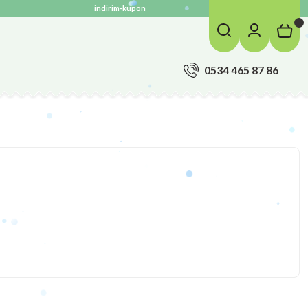
indirim-kupon
0534 465 87 86