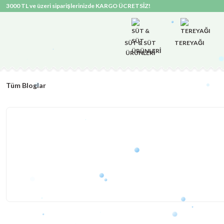
3000 TL ve üzeri siparişlerinizde KARGO ÜCRETSİZ!
SÜT & SÜT
TEREYAĞI
ÜRÜNLERİ
Tüm Bloglar